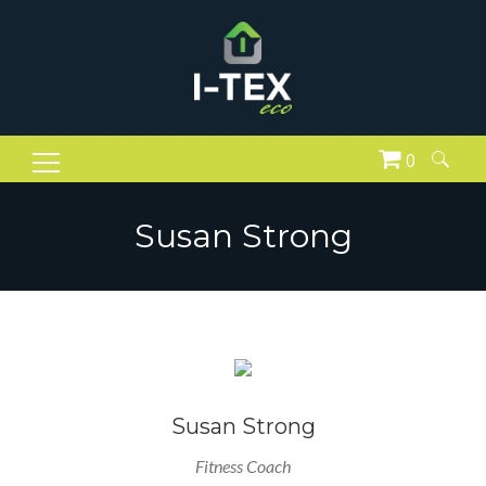
0
Pesquisar
por:
Susan Strong
Susan Strong
Fitness Coach