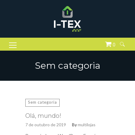
0
Pesquisar
por:
Sem categoria
Sem categoria
Olá, mundo!
7 de outubro de 2019
By
multilojas