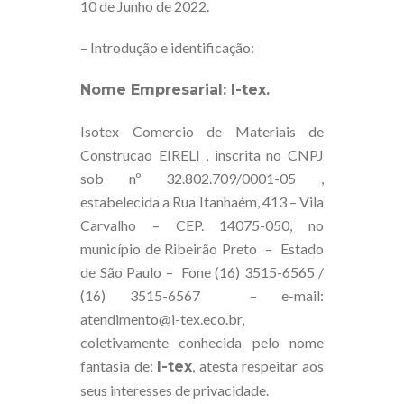
10 de Junho de 2022.
– Introdução e identificação:
Nome Empresarial: I-tex.
Isotex Comercio de Materiais de
Construcao EIRELI , inscrita no CNPJ
sob nº 32.802.709/0001-05 ,
estabelecida a Rua Itanhaém, 413 – Vila
Carvalho – CEP. 14075-050, no
município de Ribeirão Preto – Estado
de São Paulo – Fone (16) 3515-6565 /
(16) 3515-6567 – e-mail:
atendimento@i-tex.eco.br,
coletivamente conhecida pelo nome
fantasia de:
, atesta respeitar aos
I-tex
seus interesses de privacidade.