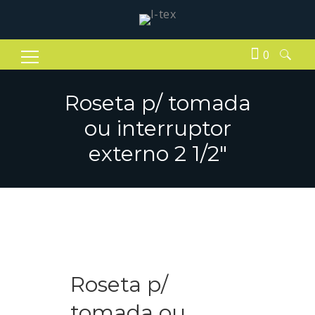
0
Pesquisar
por:
Roseta p/ tomada
ou interruptor
externo 2 1/2″
Roseta p/
tomada ou