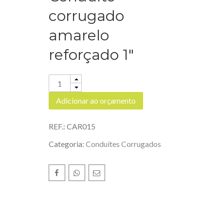
corrugado
amarelo
reforçado 1″
Quantity
Adicionar ao orçamento
REF.:
CAR015
Categoria:
Conduítes Corrugados