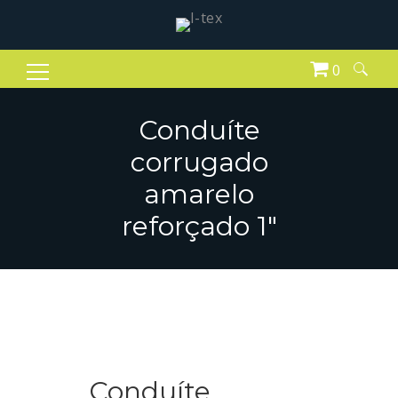
0
Pesquisar
por:
Conduíte
corrugado
amarelo
reforçado 1″
Conduíte