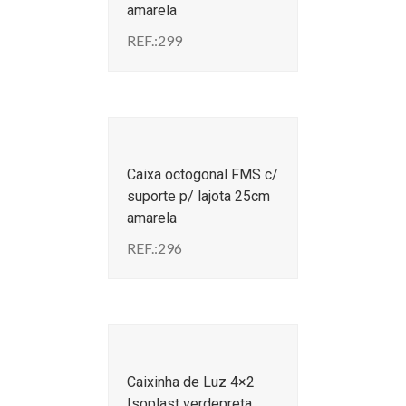
amarela
REF.:299
Caixa octogonal FMS c/
suporte p/ lajota 25cm
amarela
REF.:296
Caixinha de Luz 4×2
Isoplast verdepreta