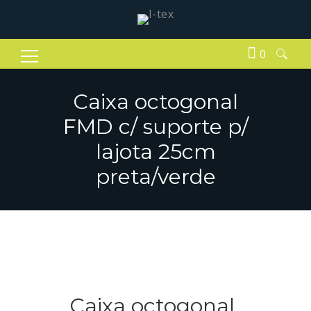
0
Pesquisar
por:
Caixa octogonal
FMD c/ suporte p/
lajota 25cm
preta/verde
Caixa octogonal